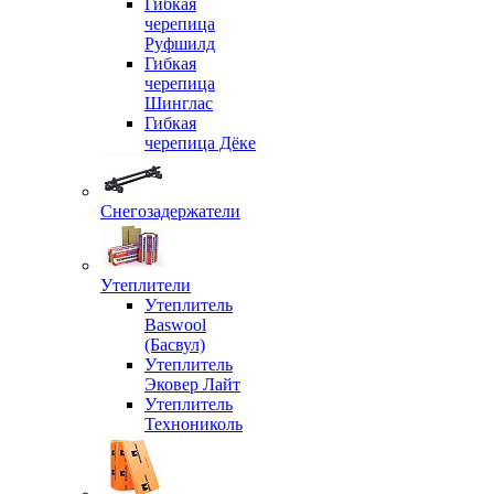
Гибкая
черепица
Руфшилд
Гибкая
черепица
Шинглас
Гибкая
черепица Дёке
Снегозадержатели
Утеплители
Утеплитель
Baswool
(Басвул)
Утеплитель
Эковер Лайт
Утеплитель
Технониколь