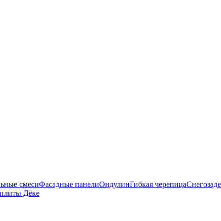
ьные смеси
Фасадные панели
Ондулин
Гибкая черепица
Снегозад
плиты Дёке