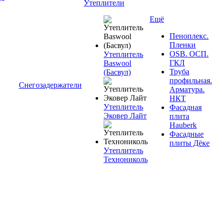
Утеплители
Ещё
Пеноплекс.
Пленки
OSB. ОСП.
Утеплитель
ГКЛ
Baswool
Труба
(Басвул)
профильная.
Снегозадержатели
Арматура.
НКТ
Утеплитель
Фасадная
Эковер Лайт
плита
Hauberk
Фасадные
плиты Дёке
Утеплитель
Технониколь