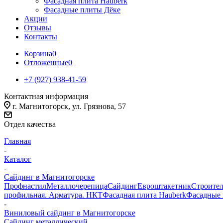
Фасадная плита Hauberk
Фасадные плиты Дёке
Акции
Отзывы
Контакты
Корзина
0
Отложенные
0
+7 (927) 938-41-59
Контактная информация
г. Магнитогорск, ул. Грязнова, 57
Отдел качества
Главная
-
Каталог
-
Сайдинг в Магнитогорске
Профнастил
Металлочерепица
Сайдинг
Евроштакетник
Строител
профильная. Арматура. НКТ
Фасадная плита Hauberk
Фасадные 
-
Виниловый сайдинг в Магнитогорске
Сайдинг металлический