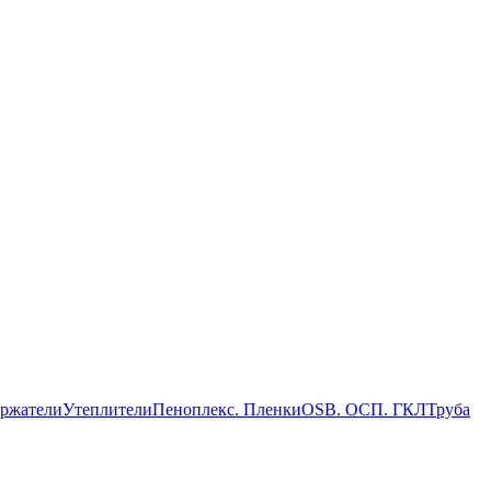
ержатели
Утеплители
Пеноплекс. Пленки
OSB. ОСП. ГКЛ
Труба