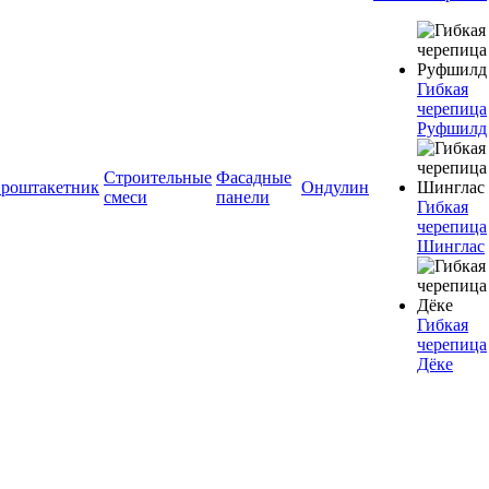
Гибкая
черепица
Руфшилд
Строительные
Фасадные
роштакетник
Ондулин
смеси
панели
Гибкая
черепица
Шинглас
Гибкая
черепица
Дёке