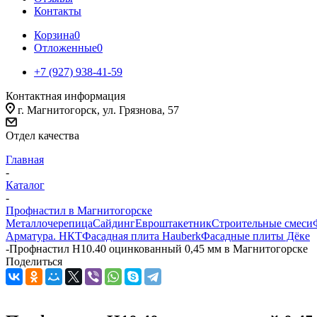
Контакты
Корзина
0
Отложенные
0
+7 (927) 938-41-59
Контактная информация
г. Магнитогорск, ул. Грязнова, 57
Отдел качества
Главная
-
Каталог
-
Профнастил в Магнитогорске
Металлочерепица
Сайдинг
Евроштакетник
Строительные смеси
Арматура. НКТ
Фасадная плита Hauberk
Фасадные плиты Дёке
-
Профнастил Н10.40 оцинкованный 0,45 мм в Магнитогорске
Поделиться