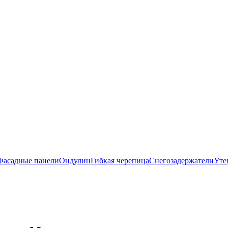
Фасадные панели
Ондулин
Гибкая черепица
Снегозадержатели
Уте