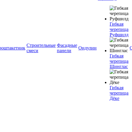
Гибкая
черепица
Руфшилд
Строительные
Фасадные
роштакетник
Ондулин
С
смеси
панели
Гибкая
черепица
Шинглас
Гибкая
черепица
Дёке