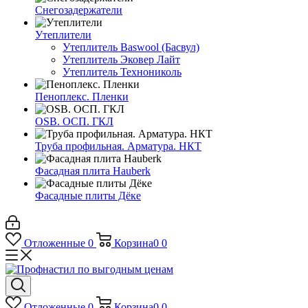
Снегозадержатели
Утеплители
Утеплитель Baswool (Басвул)
Утеплитель Эковер Лайт
Утеплитель Технониколь
Пеноплекс. Пленки
OSB. ОСП. ГКЛ
Труба профильная. Арматура. НКТ
Фасадная плита Hauberk
Фасадные плиты Дёке
Отложенные
0
Корзина
0
0
Отложенные
0
Корзина
0
0