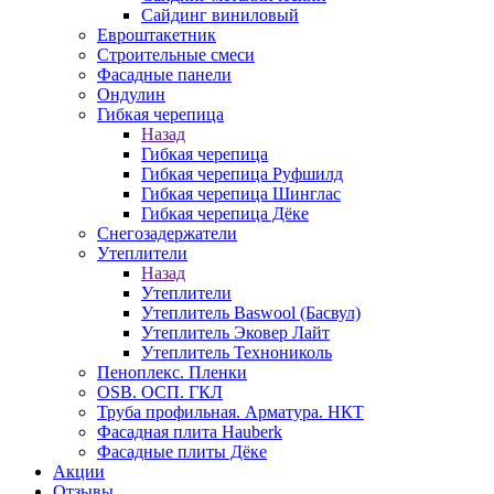
Сайдинг виниловый
Евроштакетник
Строительные смеси
Фасадные панели
Ондулин
Гибкая черепица
Назад
Гибкая черепица
Гибкая черепица Руфшилд
Гибкая черепица Шинглас
Гибкая черепица Дёке
Снегозадержатели
Утеплители
Назад
Утеплители
Утеплитель Baswool (Басвул)
Утеплитель Эковер Лайт
Утеплитель Технониколь
Пеноплекс. Пленки
OSB. ОСП. ГКЛ
Труба профильная. Арматура. НКТ
Фасадная плита Hauberk
Фасадные плиты Дёке
Акции
Отзывы