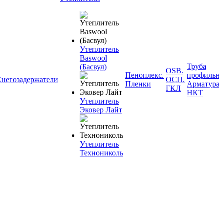
Утеплитель
Baswool
Труба
(Басвул)
OSB.
Пеноплекс.
профильн
негозадержатели
ОСП.
Пленки
Арматура
ГКЛ
НКТ
Утеплитель
Эковер Лайт
Утеплитель
Технониколь