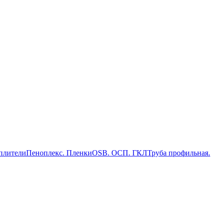
плители
Пеноплекс. Пленки
OSB. ОСП. ГКЛ
Труба профильная.