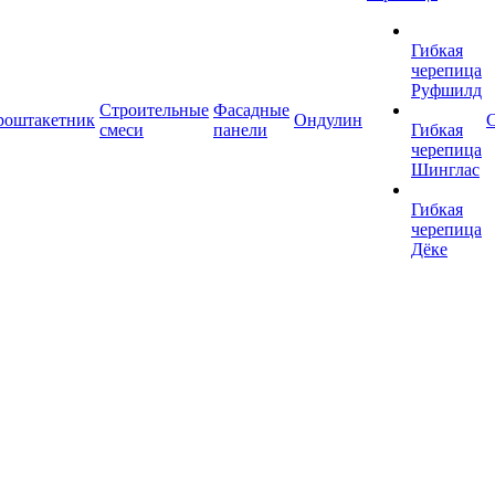
Гибкая
черепица
Руфшилд
Строительные
Фасадные
роштакетник
Ондулин
С
смеси
панели
Гибкая
черепица
Шинглас
Гибкая
черепица
Дёке