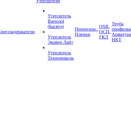
Утеплители
Утеплитель
Baswool
Труба
(Басвул)
OSB.
Пеноплекс.
профильн
негозадержатели
ОСП.
Пленки
Арматура
Утеплитель
ГКЛ
НКТ
Эковер Лайт
Утеплитель
Технониколь