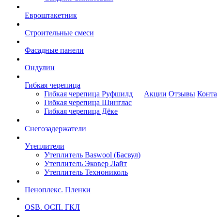
Евроштакетник
Строительные смеси
Фасадные панели
Ондулин
Гибкая черепица
Гибкая черепица Руфшилд
Акции
Отзывы
Конт
Гибкая черепица Шинглас
Гибкая черепица Дёке
Снегозадержатели
Утеплители
Утеплитель Baswool (Басвул)
Утеплитель Эковер Лайт
Утеплитель Технониколь
Пеноплекс. Пленки
OSB. ОСП. ГКЛ