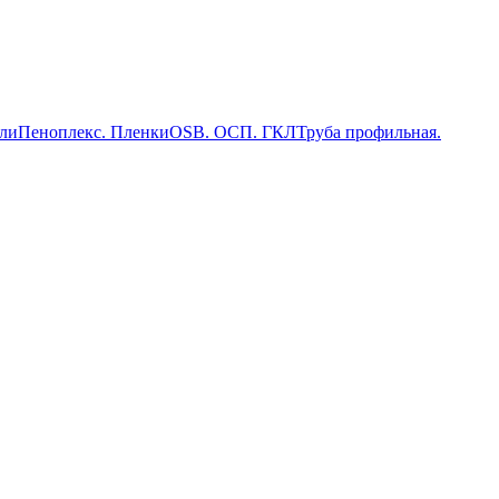
ли
Пеноплекс. Пленки
OSB. ОСП. ГКЛ
Труба профильная.