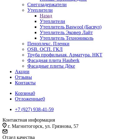
Снегозадержатели
Утеплители
Назад
Утеплители
Утеплитель Baswool (Басвул)
Утеплитель Эковер Лайт
Утеплитель Технониколь
Пеноплекс. Пленки
OSB. ОСП. ГКЛ
Труба профильная. Арматура. НКТ
Фасадная плита Hauberk
Фасадные плиты Дёке
Акции
Отзывы
Контакты
Корзина
0
Отложенные
0
+7 (927) 938-41-59
Контактная информация
г. Магнитогорск, ул. Грязнова, 57
Отдел качества