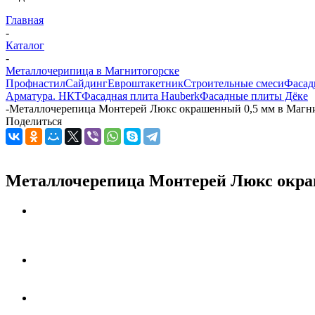
Главная
-
Каталог
-
Металлочерипица в Магнитогорске
Профнастил
Сайдинг
Евроштакетник
Строительные смеси
Фасад
Арматура. НКТ
Фасадная плита Hauberk
Фасадные плиты Дёке
-
Металлочерепица Монтерей Люкс окрашенный 0,5 мм в Магн
Поделиться
Металлочерепица Монтерей Люкс окра