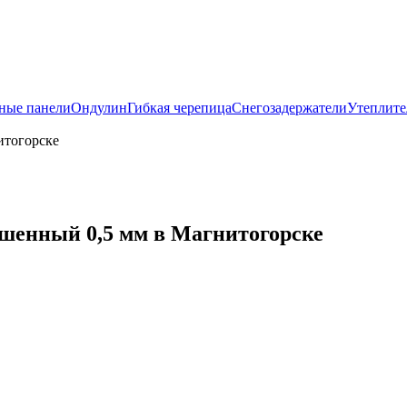
ные панели
Ондулин
Гибкая черепица
Снегозадержатели
Утеплите
итогорске
шенный 0,5 мм в Магнитогорске